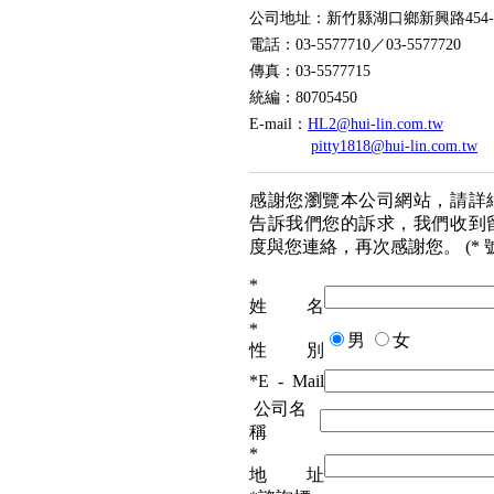
公司地址：新竹縣湖口鄉新興路454-4
電話：03-5577710／03-5577720
傳真：03-5577715
統編：80705450
E-mail：
HL2@hui-lin.com.tw
pitty1818@hui-lin.com.tw
感謝您瀏覽本公司網站，請詳
告訴我們您的訴求，我們收到
度與您連絡，再次感謝您。
(* 
*
姓 名
*
男
女
性 別
*
E - Mail
公司名
稱
*
地 址