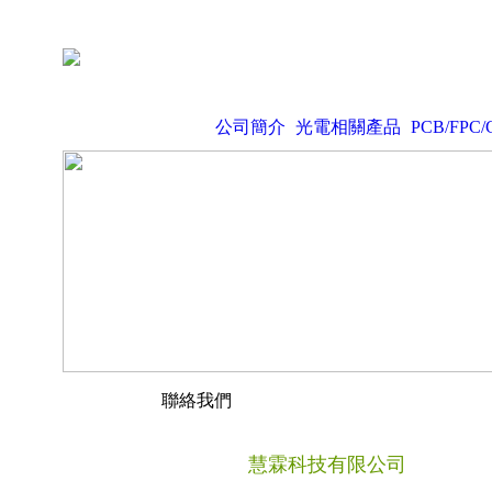
公司簡介
光電相關產品
PCB/FPC/
聯絡我們
慧霖科技有限公司